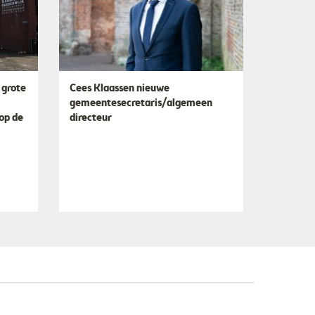
 grote
Cees Klaassen nieuwe
gemeentesecretaris/algemeen
 op de
directeur