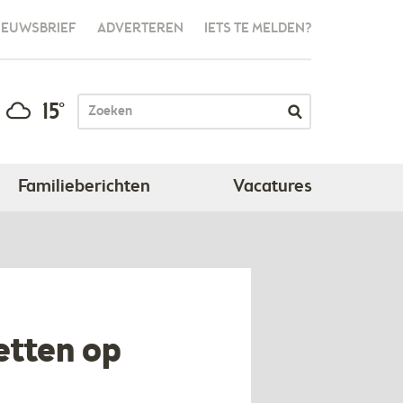
IEUWSBRIEF
ADVERTEREN
IETS TE MELDEN?
15°
Familieberichten
Vacatures
etten op