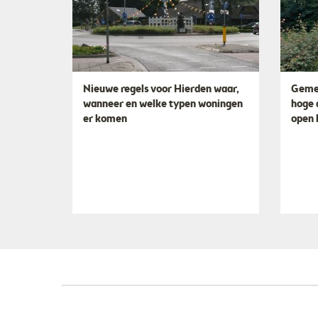
Nieuwe regels voor Hierden waar,
Gemee
wanneer en welke typen woningen
hoge 
er komen
open b