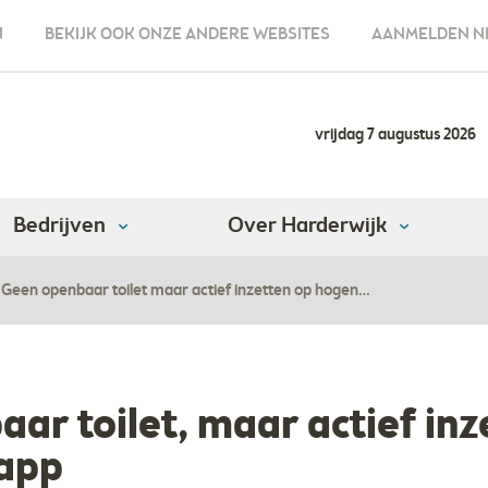
N
BEKIJK OOK ONZE ANDERE WEBSITES
AANMELDEN N
vrijdag 7 augustus 2026
Bedrijven
Over Harderwijk
Geen openbaar toilet maar actief inzetten op hogen…
ar toilet, maar actief inz
app