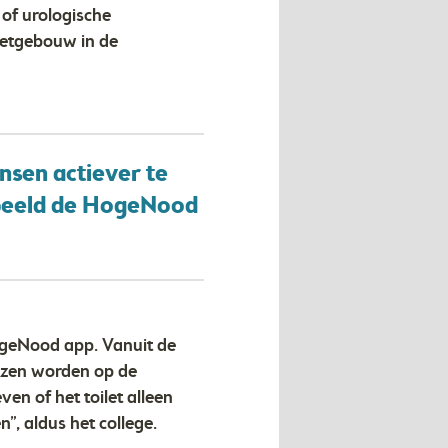
of urologische
letgebouw in de
ensen actiever te
orbeeld de HogeNood
HogeNood app. Vanuit de
ezen worden op de
n of het toilet alleen
, aldus het college.