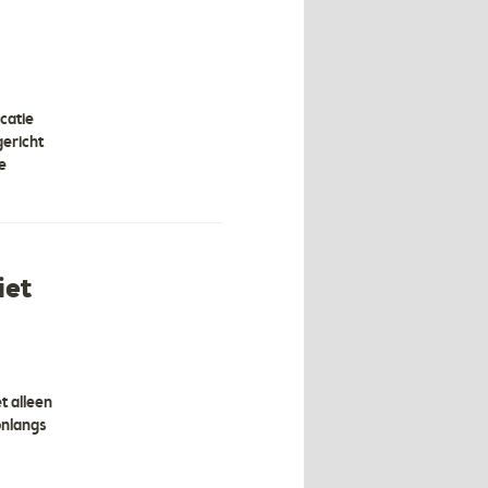
catie
gericht
e
iet
t alleen
onlangs