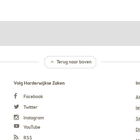
Terug naar boven
Volg Harderwijkse Zaken
In
Facebook
A
Twitter
Ie
Instagram
S
YouTube
Di
RSS