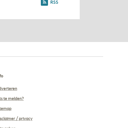
RSS
fo
dverteren
ts te melden?
itemap
sclaimer / privacy