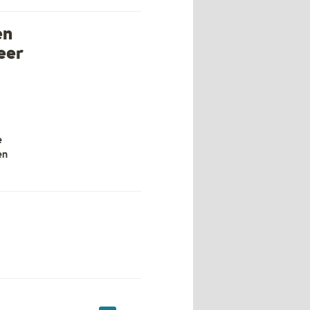
en
eer
e
en