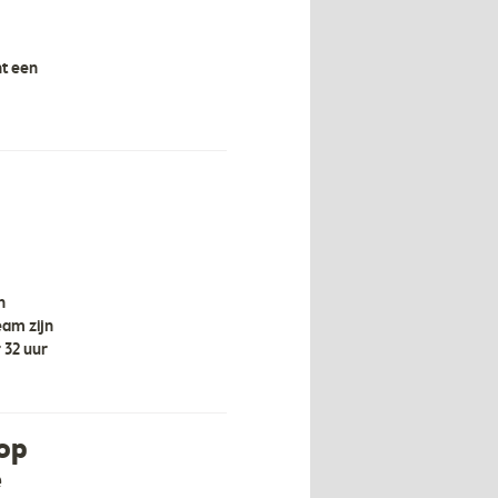
ht een
n
eam zijn
 32 uur
 op
e