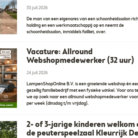
30 juli 2026
De man van een eigenares van een schoonheidssalon ric
holding en een werkmaatschappij op en neemt de
schoonheidssalon, inmiddels failliet, over.
Vacature: Allround
Webshopmedewerker (32 uur)
24 juli 2026
LampenShopOnline B.V. is een groeiende webshop én ee
gezellig familiebedrijf met een fysieke winkel. Voor ons t
we op zoek naar een allround webshopmedewerker voor
per week (dinsdag t/m vrijdag).
2- of 3-jarige kinderen welkom
de peuterspeelzaal Kleurrijk D