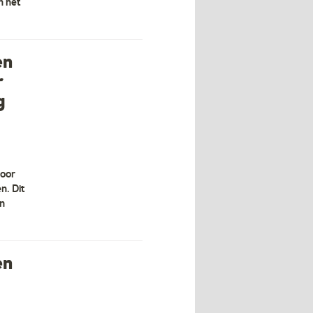
n het
en
r
g
voor
n. Dit
en
en