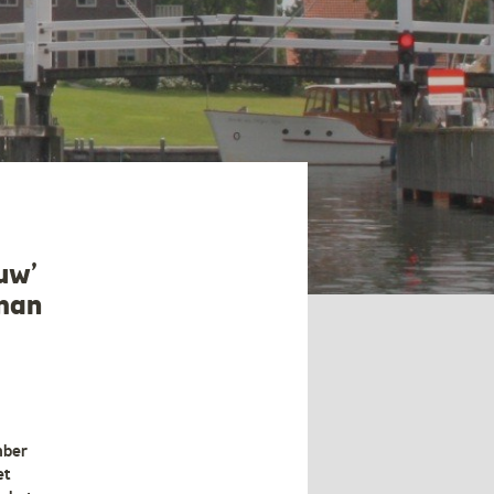
uw’
lman
mber
et