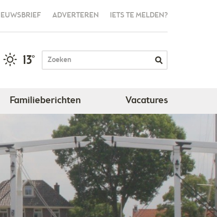
IEUWSBRIEF
ADVERTEREN
IETS TE MELDEN?
13°
Familieberichten
Vacatures