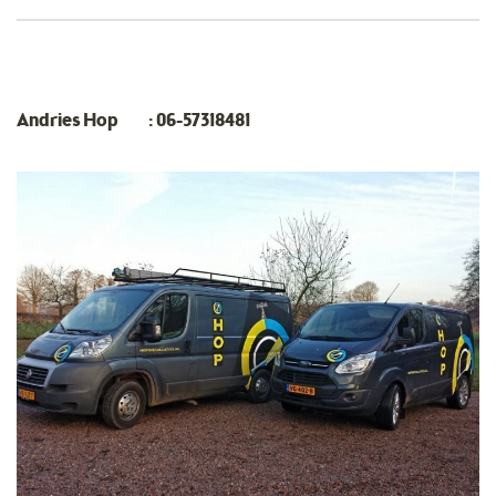
Andries Hop :
06-57318481