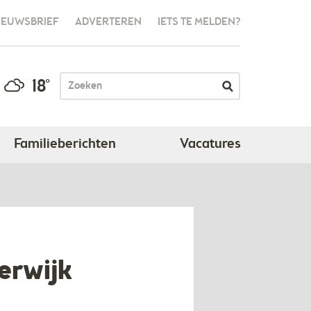
IEUWSBRIEF
ADVERTEREN
IETS TE MELDEN?
18°
Familieberichten
Vacatures
erwijk