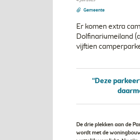
4 juli 2025
Gemeente
Er komen extra camp
Dolfinariumeiland (
vijftien camperpark
“Deze parkeert
daarme
De drie plekken aan de Par
wordt met de woningbouw)