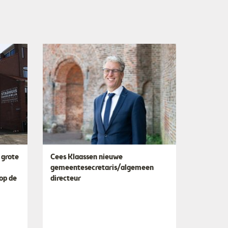
 grote
Cees Klaassen nieuwe
gemeentesecretaris/algemeen
 op de
directeur