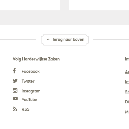
Terug naar boven
Volg Harderwijkse Zaken
In
Facebook
A
Twitter
Ie
Instagram
S
YouTube
Di
RSS
Mi