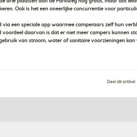
n de drie plaatsen aan de Parkweg nog gratis, maar dat leid
keren. Ook is het een oneerlijke concurrentie voor particul
d via een speciale app waarmee camperaars zelf hun verbl
 voordeel daarvan is dat er niet meer campers kunnen sta
 gebruik van stroom, water of sanitaire voorzieningen ka
Deel dit artikel