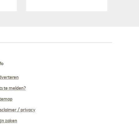
fo
dverteren
ts te melden?
itemap
sclaimer / privacy
jn zaken