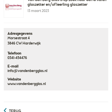
Van den Berg Glas is op zoek naar een ervaren
glaszetter en/of leerling glaszetter
13 maart 2023
Adresgegevens
Morsestraat 4
3846 CW
Harderwijk
Telefoon
0341-454476
E-mail
info@vandenbergglas.nl
Website
www.vandenbergglas.nl
TERUG