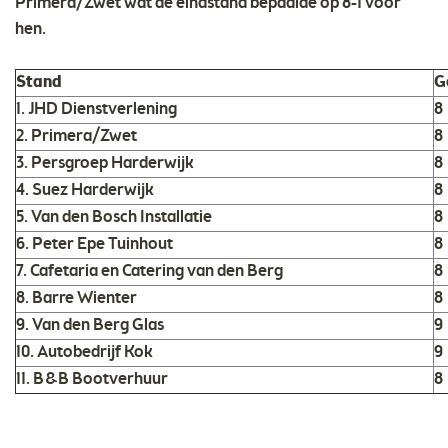
Primera/Zwet wat de eindstand bepaalde op 8-1 voor
hen.
Stand
G
1. JHD Dienstverlening
8
2. Primera/Zwet
8
3. Persgroep Harderwijk
8
4. Suez Harderwijk
8
5. Van den Bosch Installatie
8
6. Peter Epe Tuinhout
8
7. Cafetaria en Catering van den Berg
8
8. Barre Wienter
8
9. Van den Berg Glas
9
10. Autobedrijf Kok
9
11. B&B Bootverhuur
8