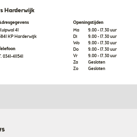
s Harderwijk
Adresgegevens
Openingstijden
Kuipwal 41
Ma
9.00 - 17.30 uur
3841 KP
Harderwijk
Di
9.00 - 17.30 uur
Wo
9.00 - 17.30 uur
Telefoon
Do
9.00 - 17.30 uur
Vr
9.00 - 17.30 uur
T.
0341-411541
Za
Gesloten
Zo
Gesloten
ws