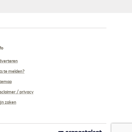
fo
dverteren
ts te melden?
itemap
sclaimer / privacy
jn zaken