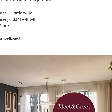
 een stap verder in je keuze.
ars – Harderwijk
wijk, 0341 – 411541
30 uur
nt welkom!