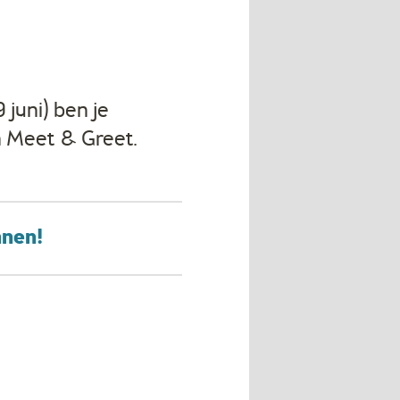
juni) ben je
n Meet & Greet.
nnen!