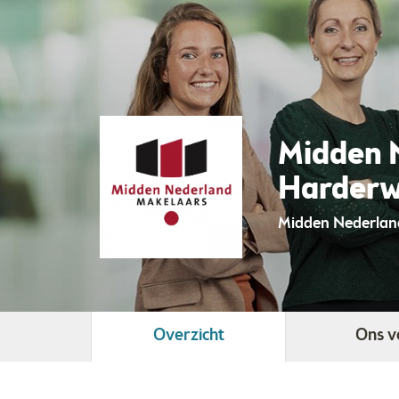
Midden 
Harderw
Midden Nederlan
Overzicht
Ons v