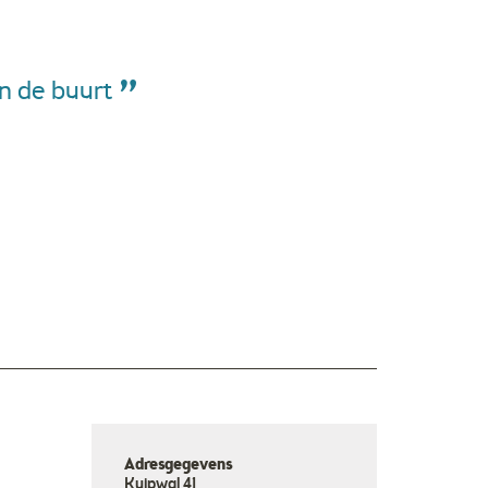
in de buurt
Adresgegevens
Kuipwal 41