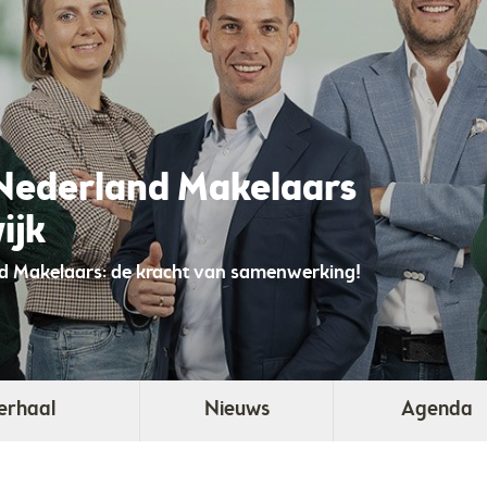
Nederland Makelaars
ijk
d Makelaars: de kracht van samenwerking!
erhaal
Nieuws
Agenda