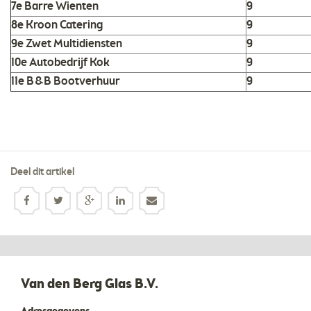
7e Barre Wienten
9
8e Kroon Catering
9
9e Zwet Multidiensten
9
10e Autobedrijf Kok
9
11e B&B Bootverhuur
9
Deel dit artikel
Van den Berg Glas B.V.