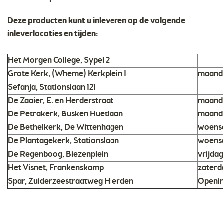
Deze producten kunt u inleveren op de volgende
inleverlocaties en tijden:
Het Morgen College, Sypel 2
Grote Kerk, (Wheme) Kerkplein 1
maandag
Sefanja, Stationslaan 121
De Zaaier, E. en Herderstraat
maanda
De Petrakerk, Busken Huetlaan
maandag
De Bethelkerk, De Wittenhagen
woensd
De Plantagekerk, Stationslaan
woensd
De Regenboog, Biezenplein
vrijdag
Het Visnet, Frankenskamp
zaterda
Spar, Zuiderzeestraatweg Hierden
Openin