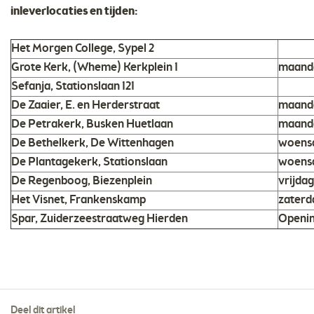
inleverlocaties en tijden:
Het Morgen College, Sypel 2
Grote Kerk, (Wheme) Kerkplein 1
maandag
Sefanja, Stationslaan 121
De Zaaier, E. en Herderstraat
maanda
De Petrakerk, Busken Huetlaan
maandag
De Bethelkerk, De Wittenhagen
woensd
De Plantagekerk, Stationslaan
woensd
De Regenboog, Biezenplein
vrijdag
Het Visnet, Frankenskamp
zaterda
Spar, Zuiderzeestraatweg Hierden
Openin
Deel dit artikel