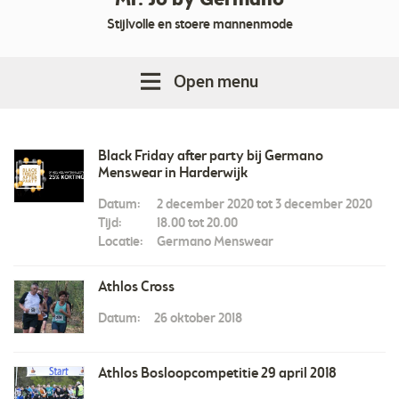
Mr. Jo by Germano
Stijlvolle en stoere mannenmode
Open menu
Black Friday after party bij Germano
Menswear in Harderwijk
Datum:
2 december 2020 tot 3 december 2020
Tijd:
18.00 tot 20.00
Locatie:
Germano Menswear
Athlos Cross
Datum:
26 oktober 2018
Athlos Bosloopcompetitie 29 april 2018