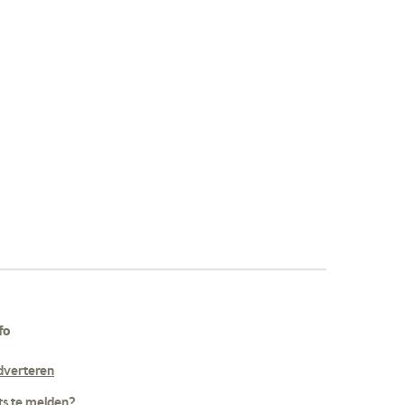
fo
dverteren
ts te melden?