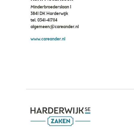
Minderbroederslaan 1
3841 DK Harderwijk
tel.
0341-417114
algemeen@careander.nl
www.careander.nl