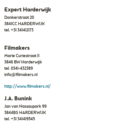
Expert Harderwijk
Donkerstraat 20
3841CC HARDERWIJK
tel.
+31 341412173
Filmakers
Marie Curiestraat 11
3846 BW Harderwijk
tel.
0341-432389
info@filmakers.nl
http://www.filmakers.nl/
J.A. Bunink
Jan van Nassaupark 99
3844BS HARDERWIJK
tel.
+31 341419545