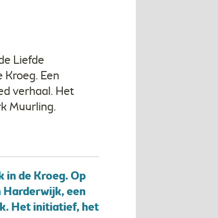
de Liefde
e Kroeg. Een
ed verhaal. Het
k Muurling.
k in de Kroeg. Op
n Harderwijk, een
 Het initiatief, het