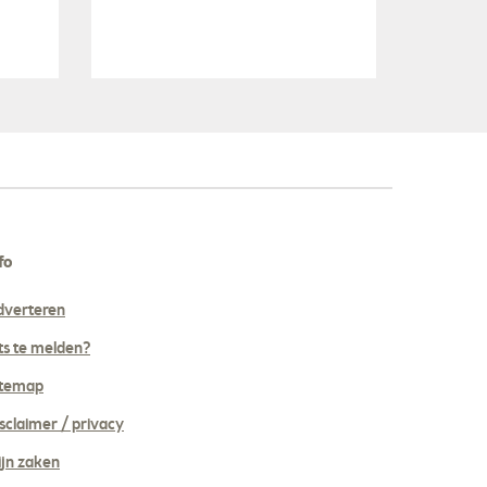
fo
dverteren
ts te melden?
itemap
sclaimer / privacy
jn zaken