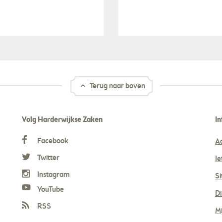
Terug naar boven
Volg Harderwijkse Zaken
In
Facebook
A
Twitter
Ie
Instagram
S
YouTube
Di
RSS
Mi