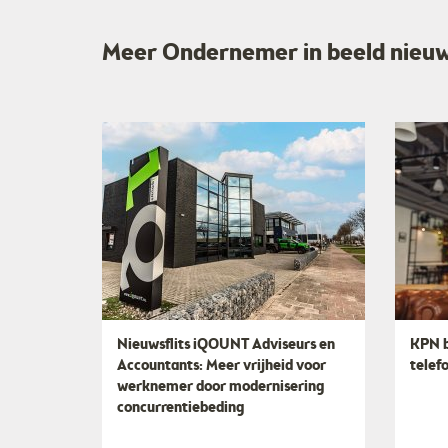
Meer Ondernemer in beeld nieu
Nieuwsflits iQOUNT Adviseurs en
KPN b
Accountants: Meer vrijheid voor
telef
werknemer door modernisering
concurrentiebeding