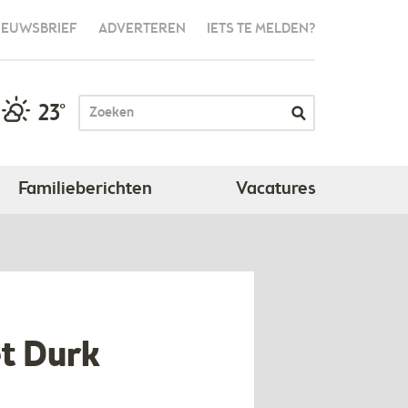
IEUWSBRIEF
ADVERTEREN
IETS TE MELDEN?
23°
Familieberichten
Vacatures
et Durk