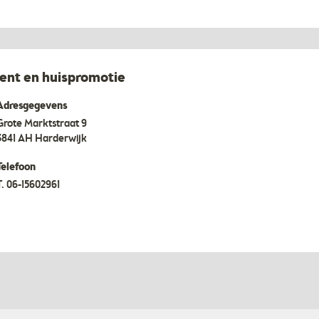
t en huispromotie
Adresgegevens
Grote Marktstraat 9
3841 AH
Harderwijk
Telefoon
T.
06-15602961