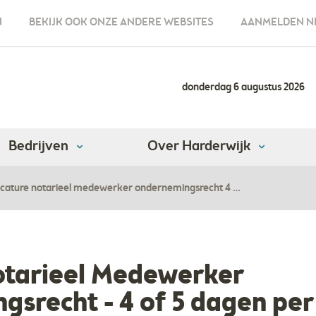
N
BEKIJK OOK ONZE ANDERE WEBSITES
AANMELDEN N
donderdag 6 augustus 2026
Bedrijven
Over Harderwijk
cature notarieel medewerker ondernemingsrecht 4 …
otarieel Medewerker
srecht - 4 of 5 dagen pe