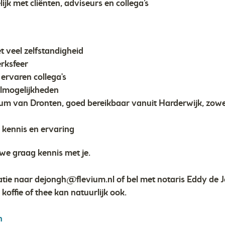
jk met cliënten, adviseurs en collega’s
t veel zelfstandigheid
erksfeer
ervaren collega's
elmogelijkheden
rum van Dronten, goed bereikbaar vanuit Harderwijk, zowe
w kennis en ervaring
e graag kennis met je.
atie naar
dejongh@flevium.nl
of bel met notaris Eddy de J
offie of thee kan natuurlijk ook.
n