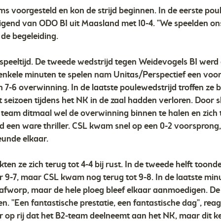
ms voorgesteld en kon de strijd beginnen. In de eerste po
igend van ODO B1 uit Maasland met 10-4. "We speelden ons
 de begeleiding.
n speeltijd. De tweede wedstrijd tegen Weidevogels B1 wer
enkele minuten te spelen nam Unitas/Perspectief een voo
7-6 overwinning. In de laatste poulewedstrijd troffen ze 
t seizoen tijdens het NK in de zaal hadden verloren. Door s
team ditmaal wel de overwinning binnen te halen en zich t
rd een ware thriller. CSL kwam snel op een 0-2 voorsprong
eunde elkaar.
n ze zich terug tot 4-4 bij rust. In de tweede helft toond
ar 9-7, maar CSL kwam nog terug tot 9-8. In de laatste min
rafworp, maar de hele ploeg bleef elkaar aanmoedigen. De 
. "Een fantastische prestatie, een fantastische dag", rea
r op rij dat het B2-team deelneemt aan het NK, maar dit kee