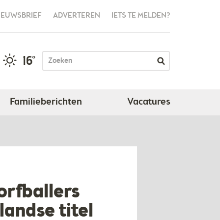
IEUWSBRIEF
ADVERTEREN
IETS TE MELDEN?
16°
Familieberichten
Vacatures
orfballers
andse titel