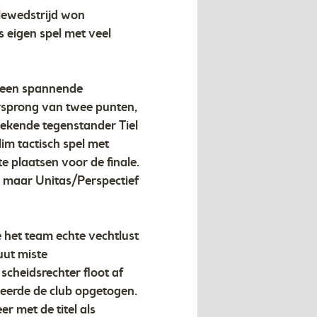
ulewedstrijd won
 eigen spel met veel
d een spannende
rsprong van twee punten,
bekende tegenstander Tiel
lim tactisch spel met
e plaatsen voor de finale.
, maar Unitas/Perspectief
e het team echte vechtlust
uut miste
scheidsrechter floot af
geerde de club opgetogen.
r met de titel als