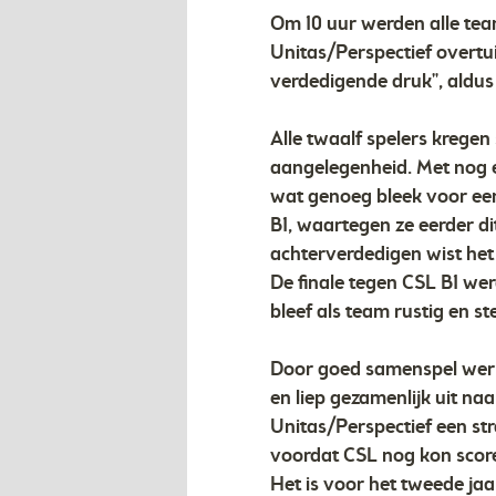
Om 10 uur werden alle tea
Unitas/Perspectief overtu
verdedigende druk", aldus
Alle twaalf spelers krege
aangelegenheid. Met nog 
wat genoeg bleek voor een 
B1, waartegen ze eerder di
achterverdedigen wist het 
De finale tegen CSL B1 we
bleef als team rustig en st
Door goed samenspel werkte
en liep gezamenlijk uit na
Unitas/Perspectief een st
voordat CSL nog kon scoren
Het is voor het tweede jaa