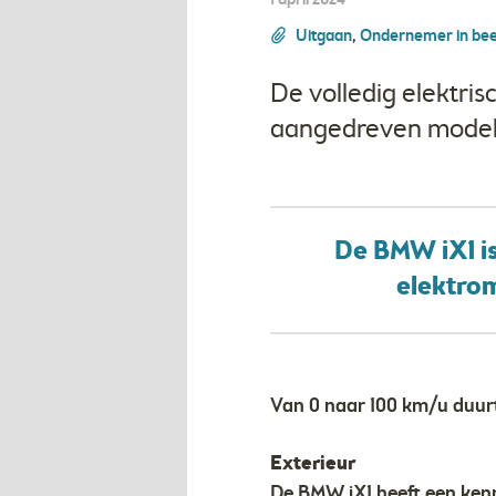
1 april 2024
Uitgaan
,
Ondernemer in bee
De volledig elektrisc
aangedreven model
De BMW iX1 is
elektrom
Van 0 naar 100 km/u duurt 
Exterieur
De BMW iX1 heeft een kenm