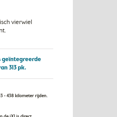
isch vierwiel
nt.
s geïntegreerde
n 313 pk.
 - 438 kilometer rijden.
de iX1 is direct