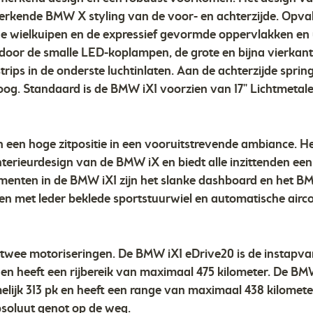
kende BMW X styling van de voor- en achterzijde. Opvalle
e wielkuipen en de expressief gevormde oppervlakken en u
door de smalle LED-koplampen, de grote en bijna vierkante
rips in de onderste luchtinlaten. Aan de achterzijde spri
t oog. Standaard is de BMW iX1 voorzien van 17" Lichtmetal
n een hoge zitpositie in een vooruitstrevende ambiance. H
 interieurdesign van de BMW iX en biedt alle inzittenden e
lementen in de BMW iX1 zijn het slanke dashboard en het
n met leder beklede sportstuurwiel en automatische aircon
 twee motoriseringen. De BMW iX1 eDrive20 is de instapv
n heeft een rijbereik van maximaal 475 kilometer. De BMW
ijk 313 pk en heeft een range van maximaal 438 kilometer
bsoluut genot op de weg.