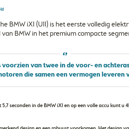
ld
he BMW iX1 (U11) is het eerste volledig elektr
 van BMW in het premium compacte segme
 voorzien van twee in de voor- en achtera
otoren die samen een vermogen leveren va
5,7 seconden in de BMW iX1 en op een volle accu kunt u 413
erkend design en een robuust voorkomen. Het design van 