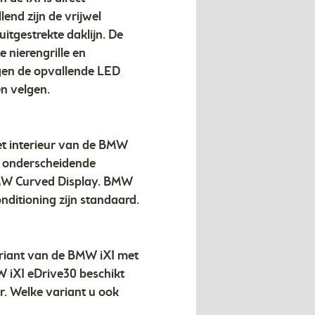
nd zijn de vrijwel
itgestrekte daklijn. De
 nierengrille en
ngen de opvallende LED
en velgen.
et interieur van de BMW
en onderscheidende
 BMW Curved Display. BMW
ditioning zijn standaard.
ariant van de BMW iX1 met
 iX1 eDrive30 beschikt
. Welke variant u ook