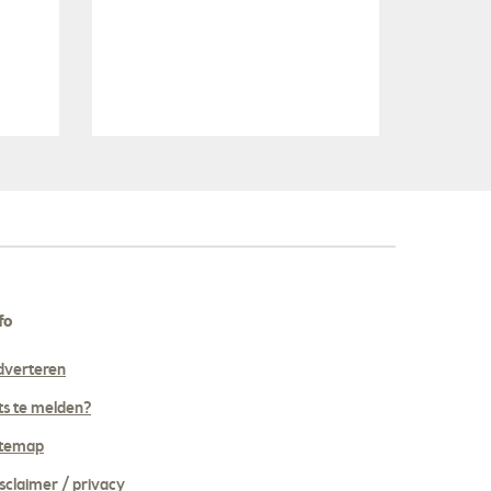
fo
dverteren
ts te melden?
itemap
sclaimer / privacy