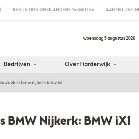
N
BEKIJK OOK ONZE ANDERE WEBSITES
AANMELDEN N
woensdag 5 augustus 2026
Bedrijven
Over Harderwijk
euws ekris bmw nijkerk bmw ix1
is BMW Nijkerk: BMW iX1