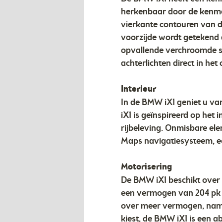
herkenbaar door de kenmer
vierkante contouren van d
voorzijde wordt getekend 
opvallende verchroomde st
achterlichten direct in he
Interieur
In de BMW iX1 geniet u va
iX1 is geïnspireerd op het
rijbeleving. Onmisbare e
Maps navigatiesysteem, ee
Motorisering
De BMW iX1 beschikt over
een vermogen van 204 pk e
over meer vermogen, namel
kiest, de BMW iX1 is een a