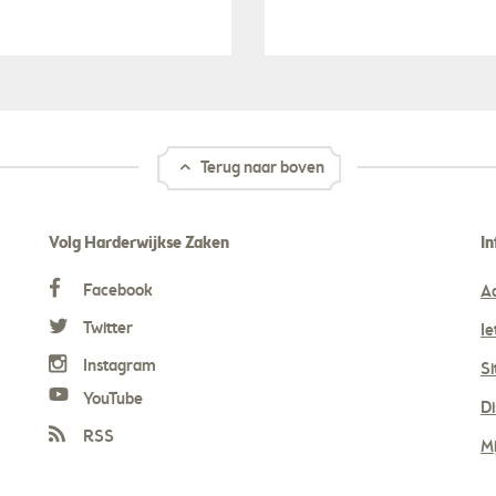
Terug naar boven
Volg Harderwijkse Zaken
In
Facebook
A
Twitter
Ie
Instagram
S
YouTube
Di
RSS
Mi