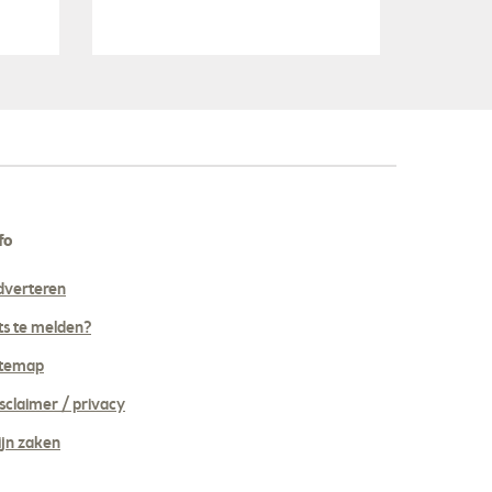
fo
dverteren
ts te melden?
itemap
sclaimer / privacy
jn zaken