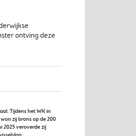
derwijkse
mster ontving deze
al. Tijdens het WK in
won zij brons op de 200
i 2025 veroverde zij
isselslag.