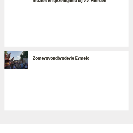
muziek en gezelligheid bij v.v. Hierden
Zomeravondbraderie Ermelo