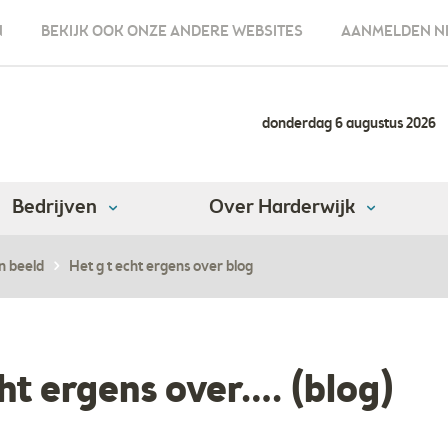
N
BEKIJK OOK ONZE ANDERE WEBSITES
AANMELDEN N
donderdag 6 augustus 2026
Bedrijven
Over Harderwijk
n beeld
Het g t echt ergens over blog
ht ergens over…. (blog)