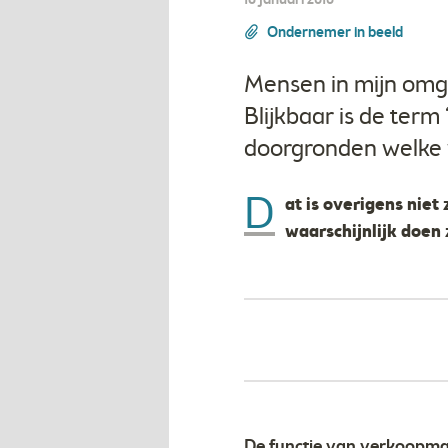
18 januari 2016
Ondernemer in beeld
Mensen in mijn omgev
Blijkbaar is de ter
doorgronden welke
D
at is overigens niet
waarschijnlijk doen 
De functie van verkoopman