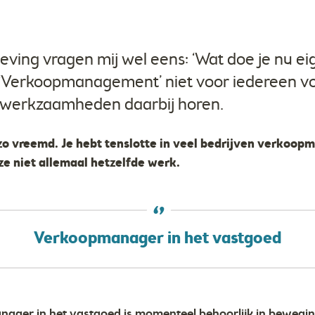
ing vragen mij wel eens: ‘Wat doe je nu eige
m ‘Verkoopmanagement’ niet voor iedereen 
 werkzaamheden daarbij horen.
 zo vreemd. Je hebt tenslotte in veel bedrijven verkoop
ze niet allemaal hetzelfde werk.
Verkoopmanager in het vastgoed
ager in het vastgoed is momenteel behoorlijk in beweging