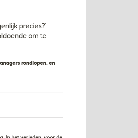
nlijk precies?’
voldoende om te
managers rondlopen, en
. In het verleden, voor de