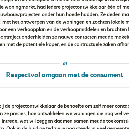
op de woningmarkt, had iedere projectontwikkelaar één of
 nieuwbouwprojecten onder hun hoede hadden. Ze deden m
nt’ met het ontwerpen van de woningen en zochten lokale
voor een verkoopplan en de verkoopmiddelen en brachten 
ooptraject onderhielden ze nauwe contacten met de makelaa
 met de potentiele koper, en de contractuele zaken afha
Respectvol omgaan met de consument
 bij de projectontwikkelaar de behoefte om zelf meer conta
len ze precies, hoe ontwikkelen we woningen die nog wel v
n intrede, wat wil zeggen dat men samen met de toekomst
 Ook in de huidige tijd zie je nog steeds in veel gemeent