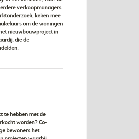
 meerdere verkoopmanagers
arktonderzoek, keken mee
 makelaars om de woningen
het nieuwbouwproject in
rdij, die de
ndelden.
ct te hebben met de
erkocht worden? Co-
ige bewoners het
en projecten waarbij