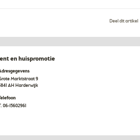
Deel dit artikel
t en huispromotie
Adresgegevens
Grote Marktstraat 9
3841 AH
Harderwijk
Telefoon
T.
06-15602961