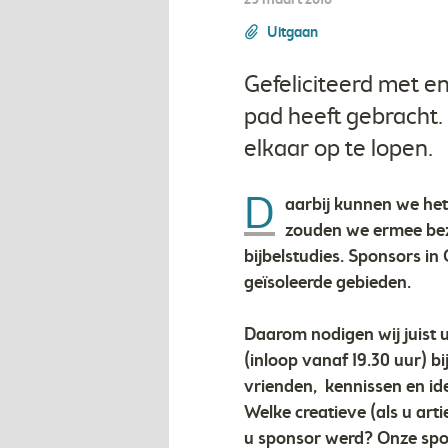
29 maart 2016
Uitgaan
Gefeliciteerd met en
pad heeft gebracht.
elkaar op te lopen.
D
aarbij kunnen we het 
zouden we ermee bezi
bijbelstudies. Sponsors in
geïsoleerde gebieden.
Daarom nodigen wij juist 
(inloop vanaf 19.30 uur) bi
vrienden, kennissen en id
Welke creatieve (als u arti
u sponsor werd? Onze spo