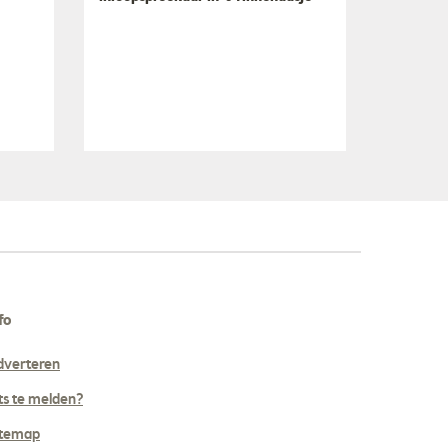
fo
dverteren
ts te melden?
itemap