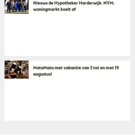
Nieuws de Hypotheker Harderwijk: NVM:
woningmarkt koelt af
MataMata met vakantie van 3 tot en met 19
augustus!