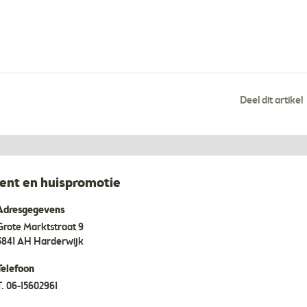
Deel dit artikel
t en huispromotie
Adresgegevens
Grote Marktstraat 9
3841 AH
Harderwijk
Telefoon
T.
06-15602961