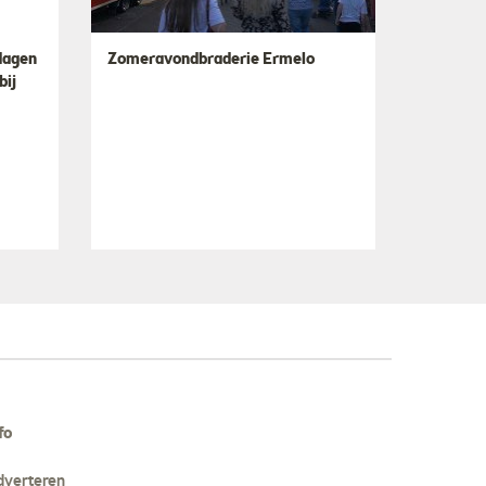
 dagen
Zomeravondbraderie Ermelo
bij
fo
dverteren