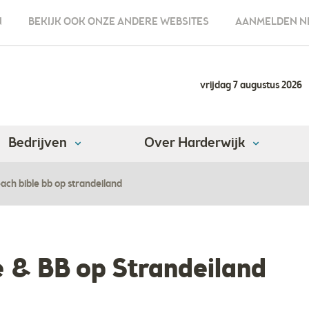
N
BEKIJK OOK ONZE ANDERE WEBSITES
AANMELDEN N
vrijdag 7 augustus 2026
Bedrijven
Over Harderwijk
ach bible bb op strandeiland
e & BB op Strandeiland