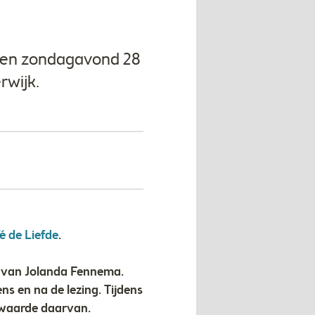
nnen zondagavond 28
rwijk.
é de Liefde
.
ng van Jolanda Fennema.
s en na de lezing. Tijdens
rwaarde daarvan.