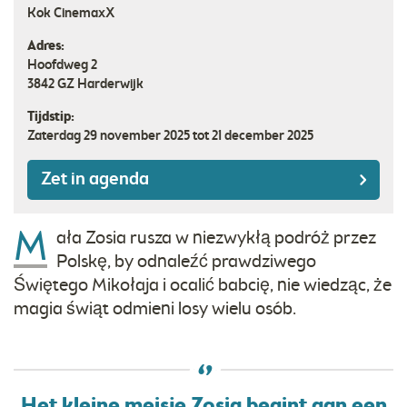
Kok CinemaxX
Adres:
Hoofdweg 2
3842 GZ
Harderwijk
Tijdstip:
Zaterdag 29 november 2025 tot 21 december 2025
Zet in agenda
M
ała Zosia rusza w niezwykłą podróż przez
Polskę, by odnaleźć prawdziwego
Świętego Mikołaja i ocalić babcię, nie wiedząc, że
magia świąt odmieni losy wielu osób.