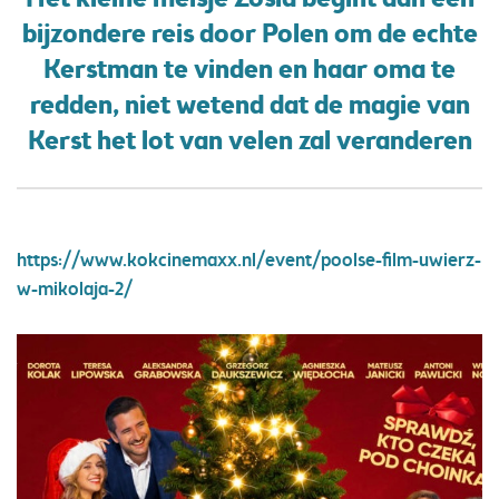
Het kleine meisje Zosia begint aan een
bijzondere reis door Polen om de echte
Kerstman te vinden en haar oma te
redden, niet wetend dat de magie van
Kerst het lot van velen zal veranderen
https://www.kokcinemaxx.nl/event/poolse-film-uwierz-
w-mikolaja-2/