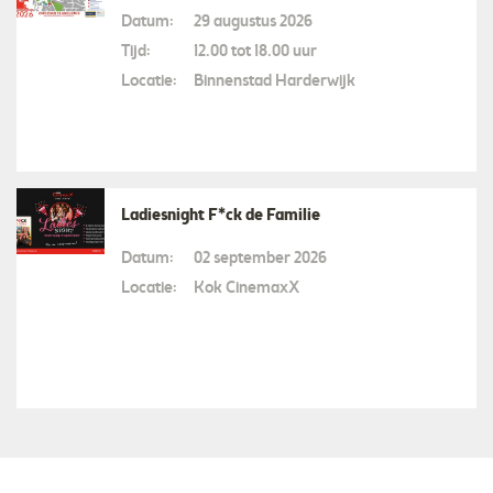
Datum:
29 augustus 2026
Tijd:
12.00 tot 18.00 uur
Locatie:
Binnenstad Harderwijk
Ladiesnight F*ck de Familie
Datum:
02 september 2026
Locatie:
Kok CinemaxX