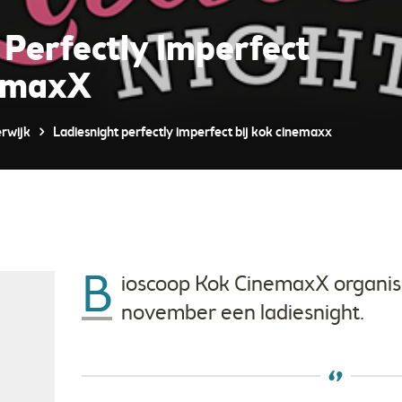
 Perfectly Imperfect
nemaxX
rwijk
Ladiesnight perfectly imperfect bij kok cinemaxx
B
ioscoop Kok CinemaxX organis
november een ladiesnight.