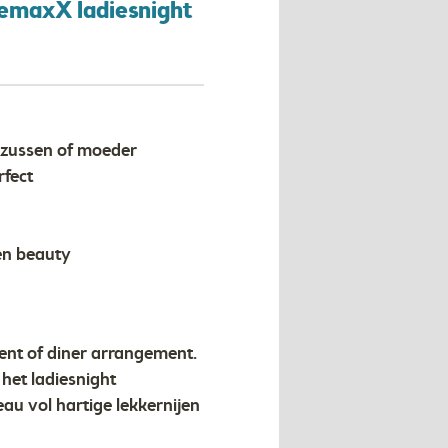
nemaxX ladiesnight
, zussen of moeder
rfect
 en beauty
nt of diner arrangement.
het ladiesnight
au vol hartige lekkernijen