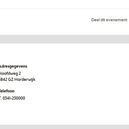
Deel dit evenement
Adresgegevens
Hoofdweg 2
3842 GZ
Harderwijk
Telefoon
T.
0341-230000