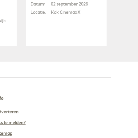
Datum:
02 september 2026
Locatie:
Kok CinemaxX
ijk
fo
dverteren
ts te melden?
itemap