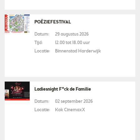
POËZIEFESTIVAL
Datum:
29 augustus 2026
Tijd:
12.00 tot 18.00 uur
Locatie:
Binnenstad Harderwijk
Ladiesnight F*ck de Familie
Datum:
02 september 2026
Locatie:
Kok CinemaxX