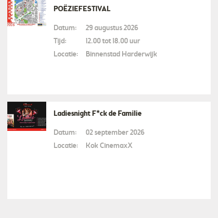
POËZIEFESTIVAL
Datum:
29 augustus 2026
Tijd:
12.00 tot 18.00 uur
Locatie:
Binnenstad Harderwijk
Ladiesnight F*ck de Familie
Datum:
02 september 2026
Locatie:
Kok CinemaxX