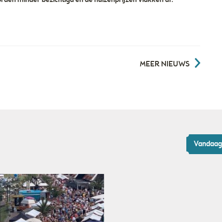
rden minder bezichtigd en de huizenprijzen vlakken af.
MEER NIEUWS
Vandaag