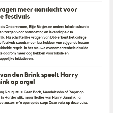
ragen meer aandacht voor
e festivals
 als Onderstroom, Blije Bietjes en andere lokale culturele
even zorgen voor ontmoeting en levendigheid in
jk. Na schriftelijke vragen van D66 erkent het college
le festivals steeds meer last hebben van stijgende kosten
ikkelde regels. In het nieuwe evenementenbeleid wil de
BMA Harderwijk
e daarom meer oog hebben voor lokale en
“Wie zijn wij BMA Vastgoedadviezen &
ppelijke initiatieven.
 Ontdek de Veluwe - De
Bouwmanagement is een onafhankelijk
belevingen vind je bij
bouwadviesbureau. Wij zijn gespecialiseerd i
ctiviteiten vanaf € 7,50
het geven van gedetailleerde adviezen over
 van den Brink speelt Harry
ie op de Veluwe, aan bos
meerjarig onderhoud aan Verenigingen van
ink op orgel
nch, borrel of BBQ
Eigenaren, bedrijven en andere organis… ”
”
g 6 augustus: Geen Bach, Mendelssohn of Reger op
l in Harderwijk, maar liedjes van Harry Bannink: ja
ee zuster; m’n opa; op de step; Deze vuist op deze vuist.