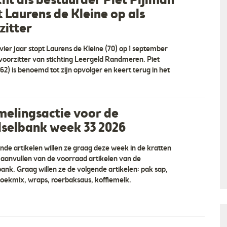
cht als bestuurder Piet Pijlman
t Laurens de Kleine op als
zitter
vier jaar stopt Laurens de Kleine (70) op 1 september
 voorzitter van stichting Leergeld Randmeren. Piet
62) is benoemd tot zijn opvolger en keert terug in het
melingsactie voor de
selbank week 33 2026
nde artikelen willen ze graag deze week in de kratten
 aanvullen van de voorraad artikelen van de
ank. Graag willen ze de volgende artikelen: pak sap,
ekmix, wraps, roerbaksaus, koffiemelk.