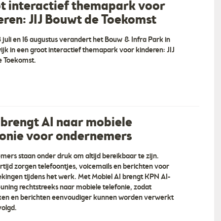
t interactief themapark voor
eren: JIJ Bouwt de Toekomst
8 juli en 16 augustus verandert het Bouw & Infra Park in
jk in een groot interactief themapark voor kinderen: JIJ
e Toekomst.
brengt AI naar mobiele
vice Harderwijk B.V.
OrangeTalent
fonie voor ondernemers
vice Harderwijk B.V. Als
“Concept & Strategie De juiste weg naar jo
en wij U de best
doelgroep. We starten met een gesprek waa
ers staan onder druk om altijd bereikbaar te zijn.
ice die U zich kan
wij luisteren naar jouw wensen. We willen all
ertijd zorgen telefoontjes, voicemails en berichten voor
ervoor dat Uw banden zo
weten over jouw bedrijf, de markt en je
kingen tijdens het werk. Met Mobiel AI brengt KPN AI-
an. U kunt vertrouwen op
doelgroep. Je krijgt een advies over hoe je h
uning rechtstreeks naar mobiele telefonie, zodat
is en vakmanschap! … ”
beste in kunt spe… ”
ken en berichten eenvoudiger kunnen worden verwerkt
olgd.