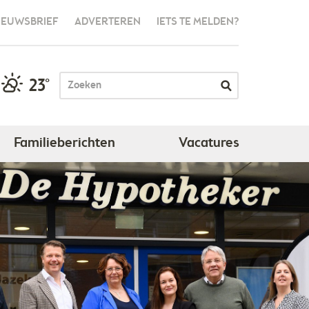
IEUWSBRIEF
ADVERTEREN
IETS TE MELDEN?
23°
Familieberichten
Vacatures