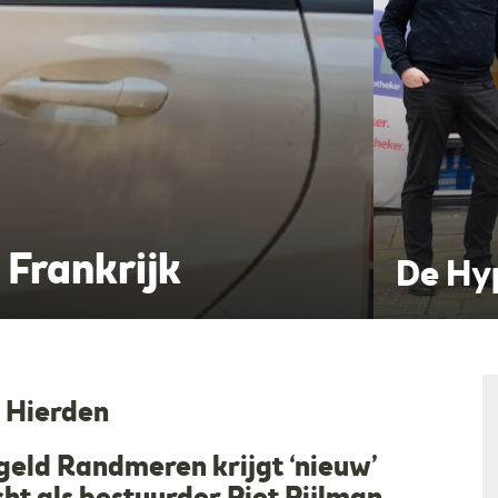
Fotost
Frankrijk
r Harderwijk
Harde
 Hierden
geld Randmeren krijgt ‘nieuw’