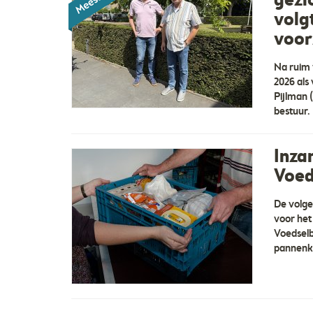
gezi
volg
voor
Na ruim 
2026 als
Pijlman (
bestuur.
Inza
Voed
De volge
voor het
Voedselb
pannenko