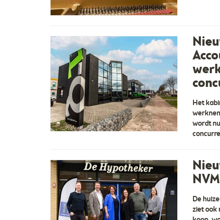
Nieu
Acco
werk
conc
Het kabi
werkneme
wordt nu
concurre
Nieu
NVM:
De huize
ziet ook