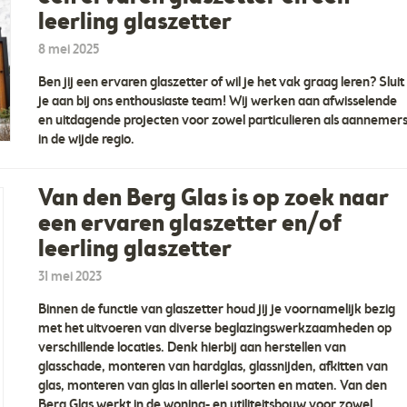
leerling glaszetter
8 mei 2025
Ben jij een ervaren glaszetter of wil je het vak graag leren? Sluit
je aan bij ons enthousiaste team! Wij werken aan afwisselende
en uitdagende projecten voor zowel particulieren als aannemer
in de wijde regio.
Van den Berg Glas is op zoek naar
een ervaren glaszetter en/of
leerling glaszetter
31 mei 2023
Binnen de functie van glaszetter houd jij je voornamelijk bezig
met het uitvoeren van diverse beglazingswerkzaamheden op
verschillende locaties. Denk hierbij aan herstellen van
glasschade, monteren van hardglas, glassnijden, afkitten van
glas, monteren van glas in allerlei soorten en maten. Van den
Berg Glas werkt in de woning- en utiliteitsbouw voor zowel