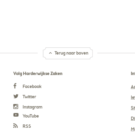
Terug naar boven
Volg Harderwijkse Zaken
In
Facebook
A
Twitter
Ie
Instagram
S
YouTube
Di
RSS
Mi