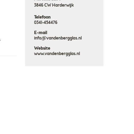
3846 CW
Harderwijk
Telefoon
0341-454476
E-mail
info@vandenbergglas.nl
s
Website
www.vandenbergglas.nl