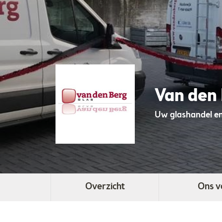
Van den 
Uw glashandel en
Overzicht
Ons v