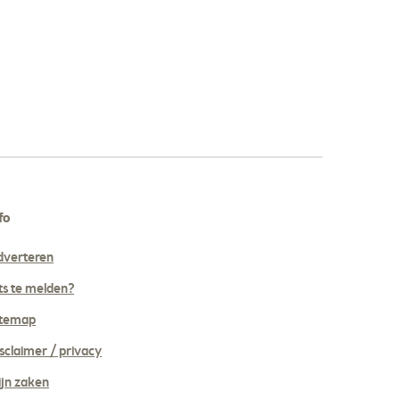
fo
dverteren
ts te melden?
itemap
sclaimer / privacy
jn zaken