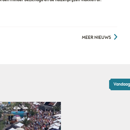
rden minder bezichtigd en de huizenprijzen vlakken af.
MEER NIEUWS
Vandaag