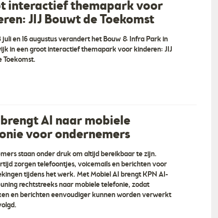
t interactief themapark voor
eren: JIJ Bouwt de Toekomst
8 juli en 16 augustus verandert het Bouw & Infra Park in
jk in een groot interactief themapark voor kinderen: JIJ
e Toekomst.
brengt AI naar mobiele
GolfShopsOnline
fonie voor ondernemers
 Ontdek de Veluwe - De
“GolfShopOnline, gemak van online bestelle
belevingen vind je bij
met advies in de fysieke winkel Een fysieke
ers staan onder druk om altijd bereikbaar te zijn.
ctiviteiten vanaf € 7,50
winkel heeft meer bereik met een online
ertijd zorgen telefoontjes, voicemails en berichten voor
ie op de Veluwe, aan bos
bestelmogelijkheid en een succesvolle
kingen tijdens het werk. Met Mobiel AI brengt KPN AI-
nch, borrel of BBQ
webshop kan niet zonder een goede fysieke
uning rechtstreeks naar mobiele telefonie, zodat
”
winkel. Met deze gedachte zijn Mike Wolt… ”
ken en berichten eenvoudiger kunnen worden verwerkt
olgd.