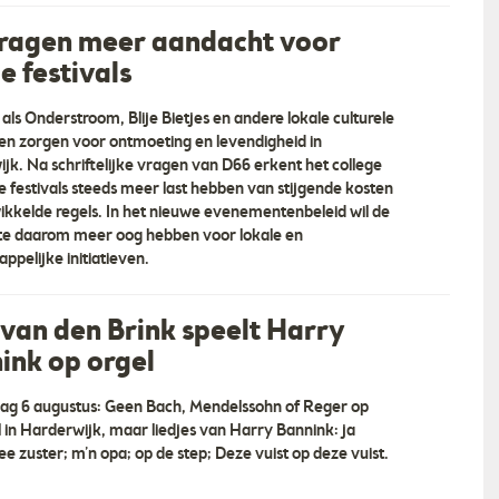
ragen meer aandacht voor
e festivals
 als Onderstroom, Blije Bietjes en andere lokale culturele
even zorgen voor ontmoeting en levendigheid in
jk. Na schriftelijke vragen van D66 erkent het college
le festivals steeds meer last hebben van stijgende kosten
ikkelde regels. In het nieuwe evenementenbeleid wil de
rs
e daarom meer oog hebben voor lokale en
De Hypotheekshop Harderwijk
rs Harderwijk - Kennis is
ppelijke initiatieven.
 huizerverkoper Een
“De Hypotheekshop Harderwijk U kunt tere
n een huizenverkoper.
bij De Hypotheekshop Harderwijk voor een
ordiger van u en uw huis.
duidelijk verhaal over hypotheken, pensioe
 van den Brink speelt Harry
rt, zich verdiept in uw
en verzekeringen. De adviseurs van de De
ink op orgel
at … ”
Hypotheekshop geven ongekleurd advies en
zijn niet gebonden aan een… ”
g 6 augustus: Geen Bach, Mendelssohn of Reger op
l in Harderwijk, maar liedjes van Harry Bannink: ja
ee zuster; m’n opa; op de step; Deze vuist op deze vuist.