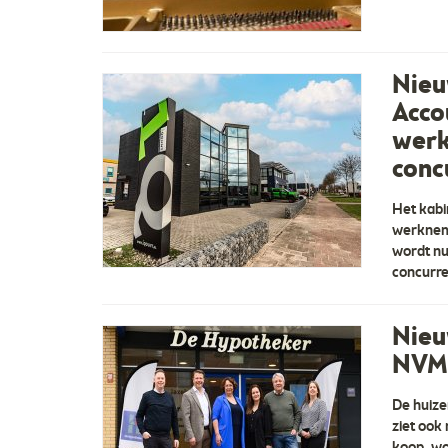
Nieu
Acco
werk
conc
Het kabi
werkneme
wordt nu
concurre
Nieu
NVM:
De huize
ziet ook