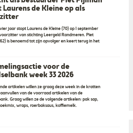
cht als bestuurder Piet Pijlman
t Laurens de Kleine op als
zitter
vier jaar stopt Laurens de Kleine (70) op 1 september
 voorzitter van stichting Leergeld Randmeren. Piet
62) is benoemd tot zijn opvolger en keert terug in het
melingsactie voor de
selbank week 33 2026
nde artikelen willen ze graag deze week in de kratten
 aanvullen van de voorraad artikelen van de
ank. Graag willen ze de volgende artikelen: pak sap,
ekmix, wraps, roerbaksaus, koffiemelk.