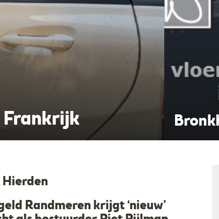
Frankrijk
onen
Houtp
 Hierden
geld Randmeren krijgt ‘nieuw’