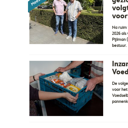
gezi
volg
voor
Na ruim 
2026 als
Pijlman (
bestuur.
Inza
Voed
De volge
voor het
Voedselb
pannenko