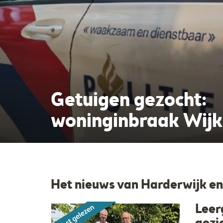
Getuigen gezocht:
woninginbraak Wijk 
end Goed
Bronkhorst W
Het nieuws van Harderwijk en
Leer